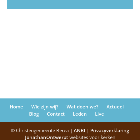
Home
Wie zijn wij?
Wat doen we?
Actueel
Blog
Contact
Leden
Live
© Christengemeente Berea |
ANBI
|
Privacyverklaring
JonathanOntwerpt
websites voor kerken