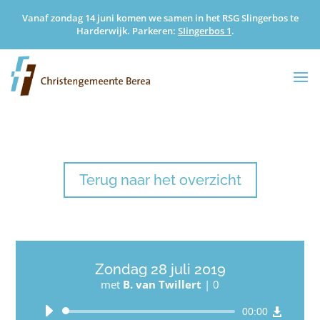
Vanaf zondag 14 juni komen we samen in het RSG Slingerbos te
Harderwijk. Parkeren:
SIingerbos 1
.
Terug naar het overzicht
Zondag 28 juli 2019
met
B. van Twillert
|
0
Audiospeler
00:00
