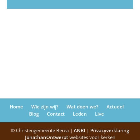
Home
Wie zijn wij?
Wat doen we?
Actueel
Blog
Contact
Leden
Live
© Christengemeente Berea |
ANBI
|
Privacyverklaring
JonathanOntwerpt
websites voor kerken