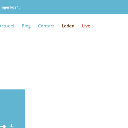
Iingerbos 1
.
Actueel
Blog
Contact
Leden
Live
ik
