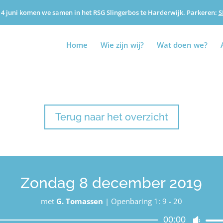
4 juni komen we samen in het RSG Slingerbos te Harderwijk. Parkeren:
S
Home
Wie zijn wij?
Wat doen we?
Terug naar het overzicht
Zondag 8 december 2019
met
G. Tomassen
|
Openbaring 1: 9 - 20
00:00
Audiospeler
Gebru