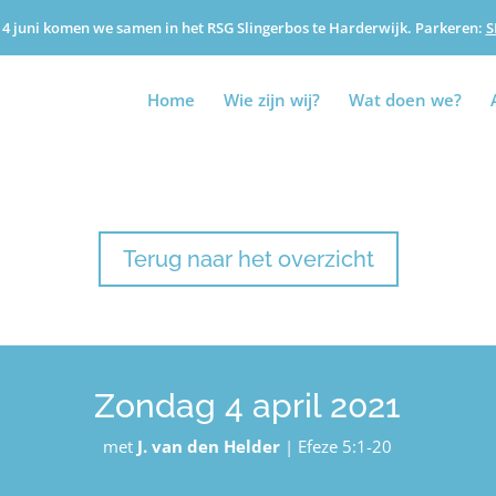
4 juni komen we samen in het RSG Slingerbos te Harderwijk. Parkeren:
S
Home
Wie zijn wij?
Wat doen we?
Terug naar het overzicht
Zondag 4 april 2021
met
J. van den Helder
|
Efeze 5:1-20