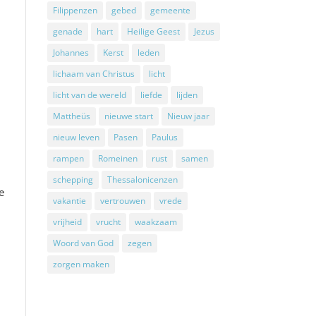
Filippenzen
gebed
gemeente
genade
hart
Heilige Geest
Jezus
Johannes
Kerst
leden
lichaam van Christus
licht
licht van de wereld
liefde
lijden
Mattheüs
nieuwe start
Nieuw jaar
nieuw leven
Pasen
Paulus
rampen
Romeinen
rust
samen
.
schepping
Thessalonicenzen
e
vakantie
vertrouwen
vrede
vrijheid
vrucht
waakzaam
Woord van God
zegen
zorgen maken