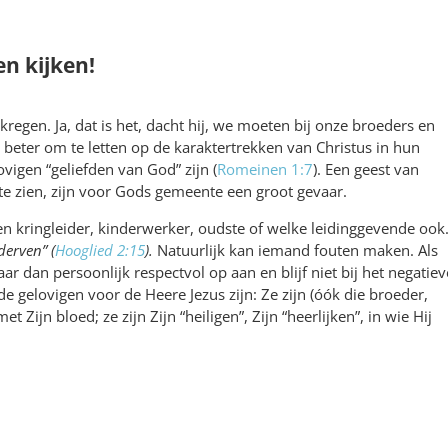
en kijken!
kregen. Ja, dat is het, dacht hij, we moeten bij onze broeders en
el beter om te letten op de karaktertrekken van Christus in hun
vigen “geliefden van God” zijn (
Romeinen 1:7
). Een geest van
 te zien, zijn voor Gods gemeente een groot gevaar.
n kringleider, kinderwerker, oudste of welke leidinggevende ook
derven” (
Hooglied 2:15
).
Natuurlijk kan iemand fouten maken. Als
aar dan persoonlijk respectvol op aan en blijf niet bij het negatiev
 de gelovigen voor de Heere Jezus zijn: Ze zijn (óók die broeder,
 Zijn bloed; ze zijn Zijn “heiligen”, Zijn “heerlijken”, in wie Hij