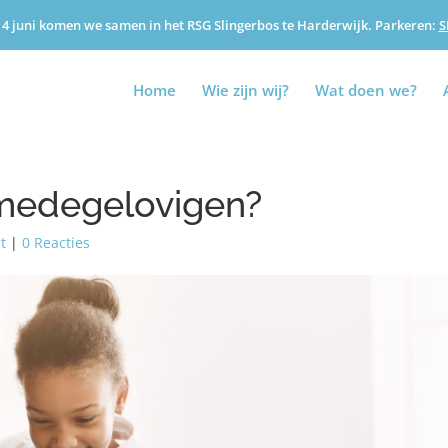
4 juni komen we samen in het RSG Slingerbos te Harderwijk. Parkeren:
S
Home
Wie zijn wij?
Wat doen we?
e medegelovigen?
t
|
0 Reacties