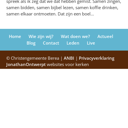
spreek als ik zeg dat we dat hebben gemist. Samen zingen,
samen bidden, samen bijbel lezen, samen koffie drinken,
samen elkaar ontmoeten. Dat zijn een boel...
Home
Wie zijn wij?
Wat doen we?
Actueel
Blog
Contact
Leden
Live
© Christengemeente Berea |
ANBI
|
Privacyverklaring
JonathanOntwerpt
websites voor kerken