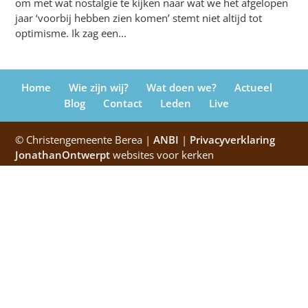
om met wat nostalgie te kijken naar wat we het afgelopen
jaar ‘voorbij hebben zien komen’ stemt niet altijd tot
optimisme. Ik zag een...
Home
Wie zijn wij?
Wat doen we?
Actueel
Blog
Contact
Leden
Live
© Christengemeente Berea |
ANBI
|
Privacyverklaring
JonathanOntwerpt
websites voor kerken