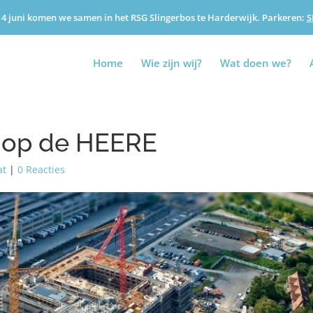
4 juni komen we samen in het RSG Slingerbos te Harderwijk. Parkeren:
S
Home
Wie zijn wij?
Wat doen we?
t op de HEERE
at
|
0 Reacties