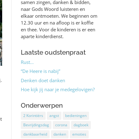
samen zingen, danken & bidden,
naar Gods Woord luisteren en
elkaar ontmoeten. We beginnen om
12.30 uur en na afloop is er koffie
en thee. Voor de kinderen is er een
aparte kinderdienst.
Laatste oudstenpraat
Rust…
“De Heere is nabij”
.
Denken doet danken
Hoe kijk jij naar je medegelovigen?
Onderwerpen
2 Korintiërs
angst
bedieningen
t
Bevrijdingsdag
corona
dagboek
dankbaarheid
danken
emoties