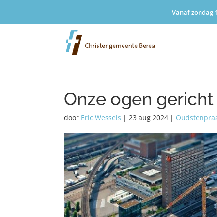
Vanaf zondag 1
Onze ogen gerich
door
Eric Wessels
|
23 aug 2024
|
Oudstenpra