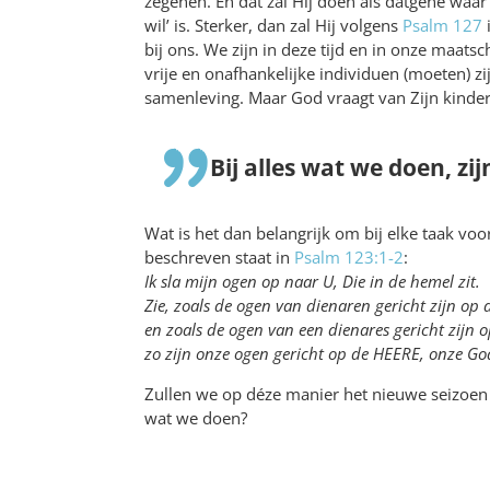
zegenen. En dat zal Hij doen als datgene waar 
wil’ is. Sterker, dan zal Hij volgens
Psalm 127
i
bij ons. We zijn in deze tijd en in onze maat
vrije en onafhankelijke individuen (moeten) z
samenleving. Maar God vraagt van Zijn kinder
Bij alles wat we doen, zi
Wat is het dan belangrijk om bij elke taak v
beschreven staat in
Psalm 123:1-2
:
Ik sla mijn ogen op naar U, Die in de hemel zit.
Zie, zoals de ogen van dienaren gericht zijn o
en zoals de ogen van een dienares gericht zijn 
zo zijn onze ogen gericht op de HEERE, onze God
Zullen we op déze manier het nieuwe seizoen 
wat we doen?