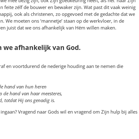
we mee bezig zijn, ook Zijn goedkeuring heeft, als het ‘naar Zijn
n feite zélf de bouwer en bewaker zijn. Wat past dit vaak weinig
schappij, ook als christenen, zo opgevoed met de gedachte dat we
ijn. We moeten ons ‘mannetje’ staan op de werkvloer, in de
en juist dat we ons afhankelijk van Hém willen maken.
jn we afhankelijk van God.
ooraf en voortdurend de nederige houding aan te nemen die
p de hand van hun heren
op de hand van haar meesteres,
, totdat Hij ons genadig is.
ingaan? Vragend naar Gods wil en vragend om Zijn hulp bij alles