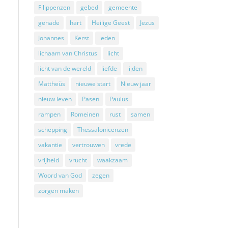
Filippenzen
gebed
gemeente
genade
hart
Heilige Geest
Jezus
Johannes
Kerst
leden
lichaam van Christus
licht
licht van de wereld
liefde
lijden
Mattheüs
nieuwe start
Nieuw jaar
nieuw leven
Pasen
Paulus
rampen
Romeinen
rust
samen
schepping
Thessalonicenzen
vakantie
vertrouwen
vrede
vrijheid
vrucht
waakzaam
Woord van God
zegen
zorgen maken