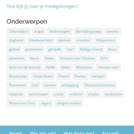
Hoe kijk jij naar je medegelovigen?
Onderwerpen
2 Korintiërs
angst
bedieningen
Bevrijdingsdag
corona
dagboek
dankbaarheid
danken
emoties
Filippenzen
gebed
gemeente
genade
hart
Heilige Geest
Jezus
Johannes
Kerst
leden
lichaam van Christus
licht
licht van de wereld
liefde
lijden
Mattheüs
nieuwe start
Nieuw jaar
nieuw leven
Pasen
Paulus
rampen
Romeinen
rust
samen
schepping
Thessalonicenzen
vakantie
vertrouwen
vrede
vrijheid
vrucht
waakzaam
Woord van God
zegen
zorgen maken
Home
Wie zijn wij?
Wat doen we?
Actueel