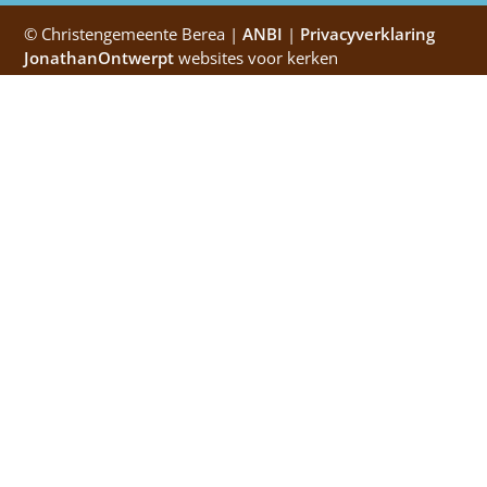
© Christengemeente Berea |
ANBI
|
Privacyverklaring
JonathanOntwerpt
websites voor kerken